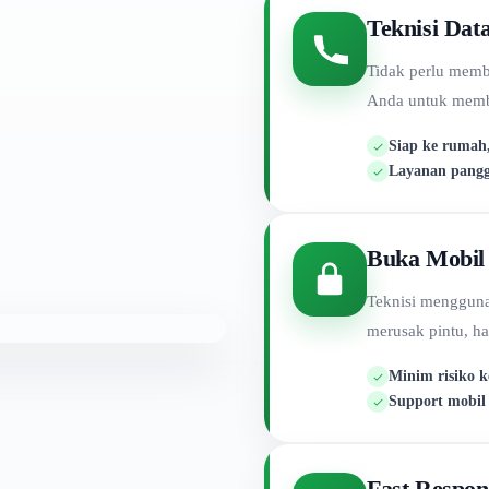
Teknisi Dat
Tidak perlu memb
Anda untuk memba
Siap ke rumah,
Layanan pangg
Buka Mobil
Teknisi mengguna
merusak pintu, h
Minim risiko 
Support mobil
Fast Respon