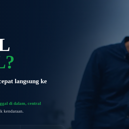
L
L?
cepat langsung ke
nggal di dalam, central
k kendaraan.