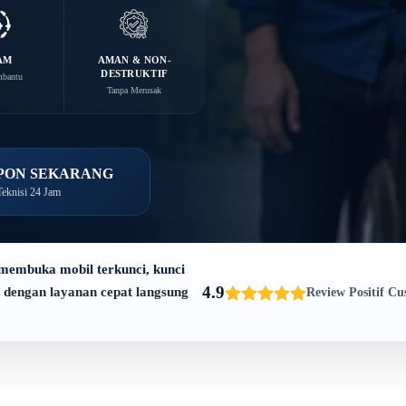
AM
AMAN & NON-
DESTRUKTIF
mbantu
Tanpa Merusak
PON SEKARANG
eknisi 24 Jam
membuka mobil terkunci, kunci
4.9
dengan layanan cepat langsung
Review Positif Cu