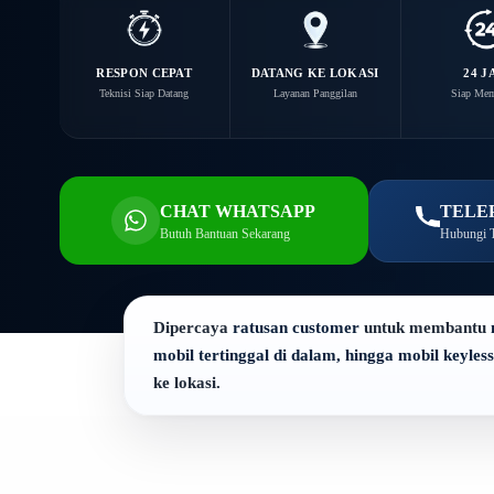
RESPON CEPAT
DATANG KE LOKASI
24 J
Teknisi Siap Datang
Layanan Panggilan
Siap Me
CHAT WHATSAPP
TELE
Butuh Bantuan Sekarang
Hubungi T
Dipercaya
ratusan customer
untuk membantu
mobil tertinggal di dalam, hingga mobil keyless
ke lokasi.