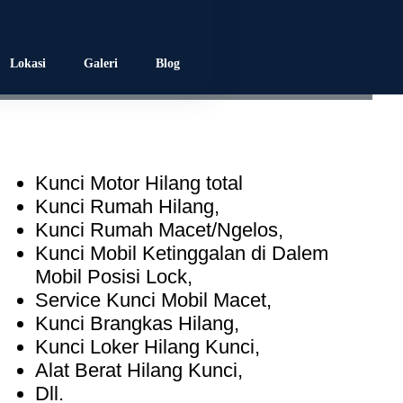
Hubungi Sekarang
Telp:
0858-4113-7861
Lokasi
Galeri
Blog
Kunci Motor Hilang total
Kunci Rumah Hilang
,
Kunci Rumah Macet/Ngelos
,
Kunci Mobil Ketinggalan di Dalem
Mobil Posisi Lock
,
Service Kunci Mobil Macet
,
Kunci Brangkas Hilang
,
Kunci Loker Hilang Kunci
,
Alat Berat Hilang Kunci
,
Dll.