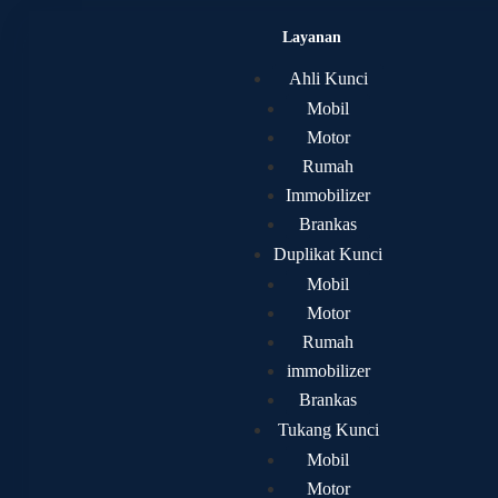
Layanan
Ahli Kunci Bantar Gebang
Ahli Kunci
Mobil
Ahli Kunci Bantar Gebang
Motor
Rumah
Immobilizer
Brankas
ng Kunci & Duplikat Kunci Terbaik
Duplikat Kunci
Mobil
Motor
Rumah
ilan
yang cepat, profesional, dan terpercaya 
immobilizer
dari
duplikat kunci rumah
, kendaraan, hingga
Brankas
Tukang Kunci
Mobil
Motor