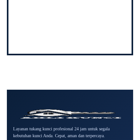
Layanan tukang kunci profesional 24 jam untuk segala
kebutuhan kunci Anda. Cepat, aman dan terpercaya.